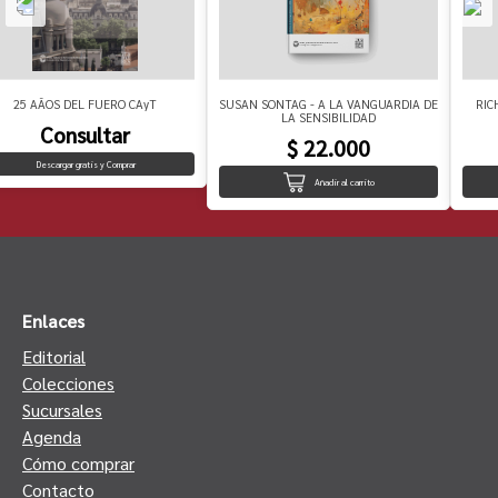
25 AÃOS DEL FUERO CAyT
SUSAN SONTAG - A LA VANGUARDIA DE
RIC
LA SENSIBILIDAD
Consultar
$ 22.000
Descargar gratis y Comprar
Añadir al carrito
Enlaces
Editorial
Colecciones
Sucursales
Agenda
Cómo comprar
Contacto