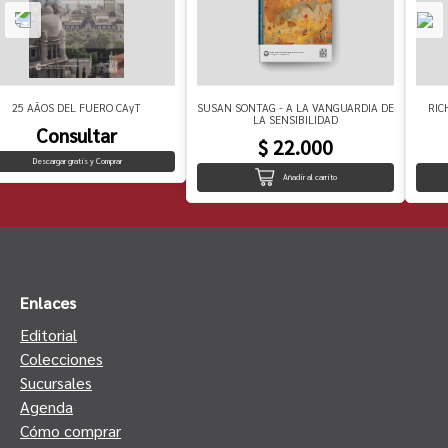
25 AÃOS DEL FUERO CAyT
SUSAN SONTAG - A LA VANGUARDIA DE
RIC
LA SENSIBILIDAD
Consultar
$ 22.000
Descargar gratis y Comprar
Añadir al carrito
Enlaces
Editorial
Colecciones
Sucursales
Agenda
Cómo comprar