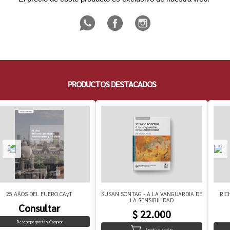
PRODUCTOS DESTACADOS
25 AÃOS DEL FUERO CAyT
SUSAN SONTAG - A LA VANGUARDIA DE
RIC
LA SENSIBILIDAD
Consultar
$ 22.000
Descargar gratis y Comprar
Añadir al carrito