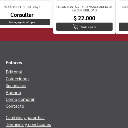
25 AÃOS DEL FUERO CAyT
SUSAN SONTAG - A LA VANGUARDIA DE
RIC
LA SENSIBILIDAD
Consultar
$ 22.000
Descargar gratis y Comprar
Añadir al carrito
Enlaces
Editorial
Colecciones
Sucursales
Agenda
Cómo comprar
Contacto
Cambios y garantias
Terminos y condiciones