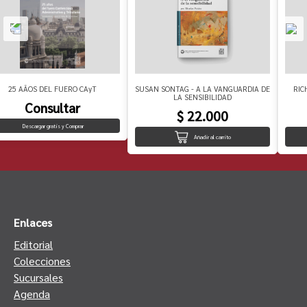
25 AÃOS DEL FUERO CAyT
SUSAN SONTAG - A LA VANGUARDIA DE
RIC
LA SENSIBILIDAD
Consultar
$ 22.000
Descargar gratis y Comprar
Añadir al carrito
Enlaces
Editorial
Colecciones
Sucursales
Agenda