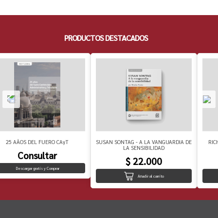
PRODUCTOS DESTACADOS
25 AÃOS DEL FUERO CAyT
SUSAN SONTAG - A LA VANGUARDIA DE
RIC
LA SENSIBILIDAD
Consultar
$ 22.000
Descargar gratis y Comprar
Añadir al carrito