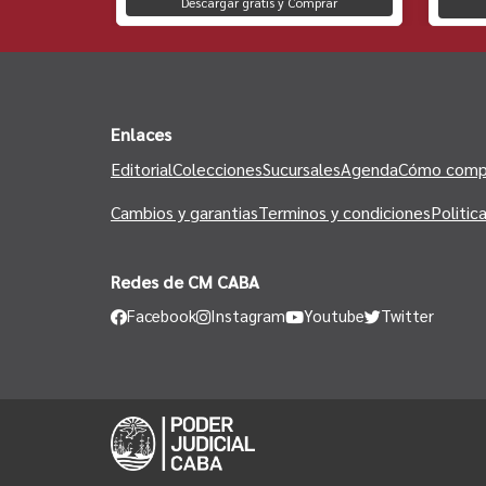
Descargar gratis y Comprar
to
Enlaces
Editorial
Colecciones
Sucursales
Agenda
Cómo comp
Cambios y garantias
Terminos y condiciones
Politic
Redes de CM CABA
Facebook
Instagram
Youtube
Twitter