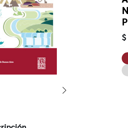
N
P
$
ripción