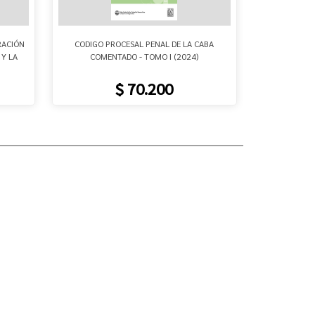
TRACIÓN
CODIGO PROCESAL PENAL DE LA CABA
MEDIACIO
 Y LA
COMENTADO - TOMO I (2024)
$ 70.200