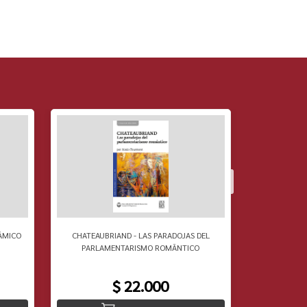
ÃMICO
CHATEAUBRIAND - LAS PARADOJAS DEL
RAOUL VANE
PARLAMENTARISMO ROMÃNTICO
$ 22.000