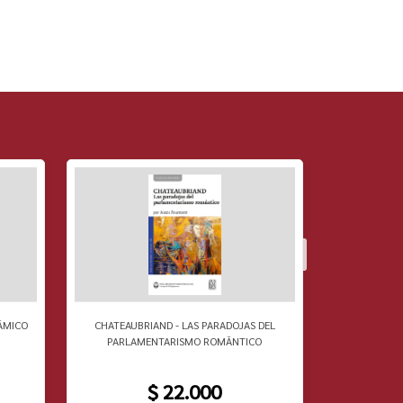
ÃMICO
CHATEAUBRIAND - LAS PARADOJAS DEL
RAOUL VANE
PARLAMENTARISMO ROMÃNTICO
$ 22.000