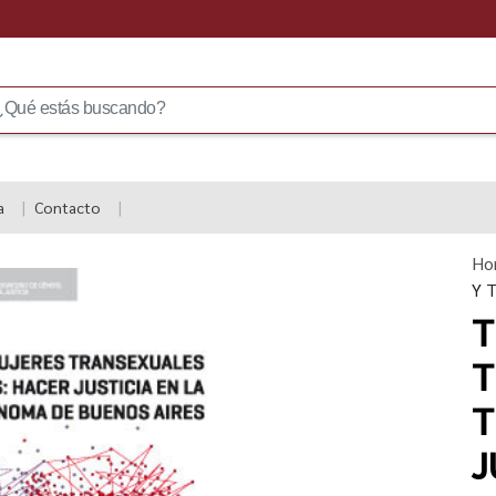
a
Contacto
Ho
Y T
T
T
T
J