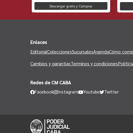
Descargar gratis y Comprar
to
Enlaces
Editorial
Colecciones
Sucursales
Agenda
Cómo comp
Cambios y garantias
Terminos y condiciones
Politic
Redes de CM CABA
Facebook
Instagram
Youtube
Twitter