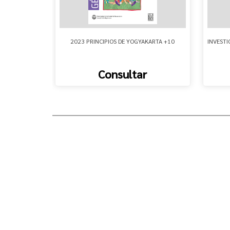
S PARA LA
2023 PRINCIPIOS DE YOGYAKARTA +10
INVESTI
A - -
Consultar