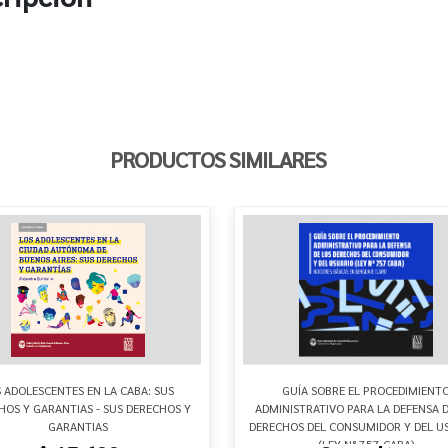
PRODUCTOS SIMILARES
S ADOLESCENTES EN LA CABA: SUS
GUÍA SOBRE EL PROCEDIMIENT
HOS Y GARANTIAS - SUS DERECHOS Y
ADMINISTRATIVO PARA LA DEFENSA D
GARANTIAS
DERECHOS DEL CONSUMIDOR Y DEL U
(LEY N° 757 CABA)