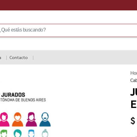
a
Contacto
Ho
Ca
J
E
$