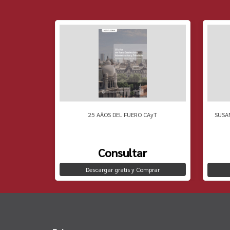
 PENSAMIENTO
25 AÃOS DEL FUERO CAyT
SUSA
Consultar
Descargar gratis y Comprar
to