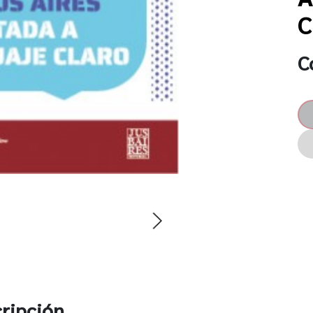
C
C
ripción