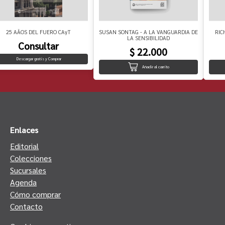
25 AÃOS DEL FUERO CAyT
SUSAN SONTAG - A LA VANGUARDIA DE
RIC
LA SENSIBILIDAD
Consultar
$ 22.000
Descargar gratis y Comprar
Añadir al carrito
Enlaces
Editorial
Colecciones
Sucursales
Agenda
Cómo comprar
Contacto