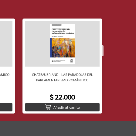
ÃMICO
CHATEAUBRIAND - LAS PARADOJAS DEL
RAOUL VANE
PARLAMENTARISMO ROMÃNTICO
$ 22.000
Añadir al carrito