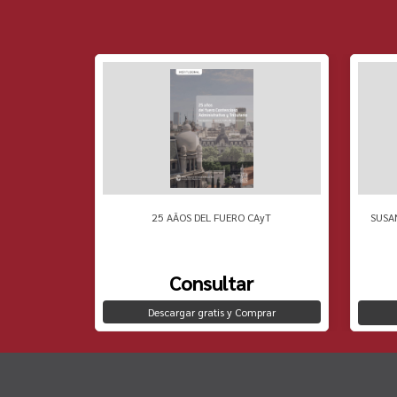
 PENSAMIENTO
25 AÃOS DEL FUERO CAyT
SUSA
Consultar
Descargar gratis y Comprar
to