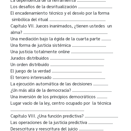
Los desafíos de la desritualización .......................................
El encadenamiento técnico y el desvío por la forma
simbólica del ritual ................................................................
Capítulo VII. Jueces inanimados, ¿tienen ustedes un
alma? ................................................................................................
Una mediación bajo la égida de la cuarta parte ...........
Una forma de justicia sistémica .......................................
Una justicia totalmente online ................................................
Jurados distribuidos ..............................................................
Un orden distribuido .............................................................
El juego de la verdad .........................................................
El tercero interesado ............................................................
La ejecución automática de las decisiones .................
¿Un más allá de la democracia? .............................................
Una inversión de los principios democráticos ............
Lugar vacío de la ley, centro ocupado por la técnica
....................................................................................
Capítulo VIII. ¿Una función predictiva? ......................................
Las operaciones de la justicia predictiva ............................
Desescritura y reescritura del juicio ............................