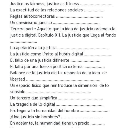
Justice as fairness, justice as fitness ......................................
La exactitud de las relaciones sociales .........................
Reglas autocorrectoras .......................................................
Un darwinismo jurídico .......................................................
Tercera parte Aquello que la idea de justicia ordena a la
justicia digital Capítulo XII. La justicia que llega al fondo
...............................
La apelación a la justicia ...........................................................
La justicia como límite al hubris digital ................................
El fallo de una justicia difiriente ...................................
El fallo por una fuerza política externa .........................
Balance de la justicia digital respecto de la idea de
libertad .......................................................................................
Un espacio físico que reintroduce la dimensión de lo
sensible ...........................................................................
Un tercero que simplifica ....................................................
La tragedia de lo digital .......................................................
Proteger a la humanidad del hombre ..................................
¿Una justicia sin hombres? ................................................
En adelante, la humanidad tiene un precio .................