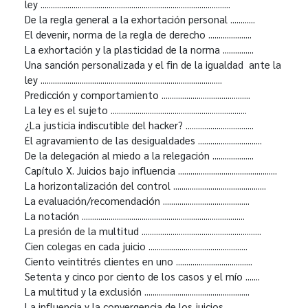
ley ............................................................................................
De la regla general a la exhortación personal ............
El devenir, norma de la regla de derecho .....................
La exhortación y la plasticidad de la norma ...............
Una sanción personalizada y el fin de la igualdad ante la
ley ........................................................................................
Predicción y comportamiento ...........................................
La ley es el sujeto ..................................................................
¿La justicia indiscutible del hacker? .................................
El agravamiento de las desigualdades ...............................
De la delegación al miedo a la relegación ....................
Capítulo X. Juicios bajo influencia ................................................
La horizontalización del control .............................................
La evaluación/recomendación ..........................................
La notación ...............................................................................
La presión de la multitud ..........................................................
Cien colegas en cada juicio ................................................
Ciento veintitrés clientes en uno .....................................
Setenta y cinco por ciento de los casos y el mío .......
La multitud y la exclusión ...................................................
La influencia y la convergencia de los juicios ...................