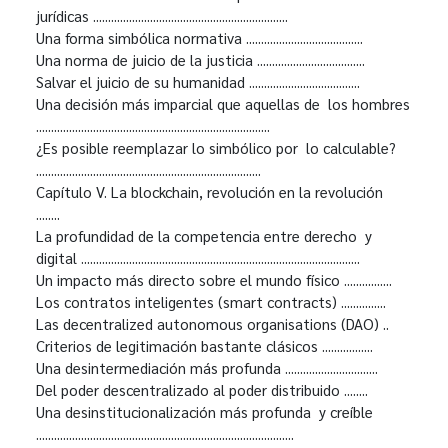
jurídicas .................................................................
Una forma simbólica normativa .......................................
Una norma de juicio de la justicia ....................................
Salvar el juicio de su humanidad .....................................
Una decisión más imparcial que aquellas de los hombres
..............................................................................
¿Es posible reemplazar lo simbólico por lo calculable?
...........................................................................
Capítulo V. La blockchain, revolución en la revolución
........
La profundidad de la competencia entre derecho y
digital .............................................................................................
Un impacto más directo sobre el mundo físico ................
Los contratos inteligentes (smart contracts) ...............
Las decentralized autonomous organisations (DAO) ..
Criterios de legitimación bastante clásicos .................
Una desintermediación más profunda ...............................
Del poder descentralizado al poder distribuido ........
Una desinstitucionalización más profunda y creíble
......................................................................................