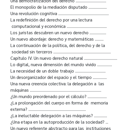
Una democratización del derecho ...................................
El monopolio de la mediación disputado .....................
Una revolución cognitiva ..........................................................
La redefinición del derecho por una lectura
computacional y económica ..............................................
Los juristas descubren un nuevo derecho ...................
Un nuevo abordaje: derecho y matemáticas ..........
La continuación de la política, del derecho y de la
sociedad sin terceros ..................................................................
Capítulo IV. Un nuevo derecho natural ......................................
Lo digital, nueva dimensión del mundo vivido .................
La necesidad de un doble trabajo ...................................
Un desorganizador del espacio y el tiempo ................
Una nueva creencia colectiva: la delegación a las
máquinas ..................................................................................
¿Un mundo preordenado por el cálculo? ......................
¿La prolongación del cuerpo en forma de memoria
externa? ..................................................................
¿La ineluctable delegación a las máquinas? ...............
¿Una etapa en la autoproducción de la sociedad? ...
Un nuevo referente abstracto para las instituciones