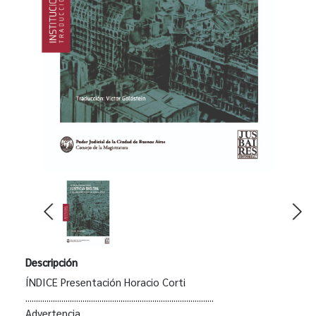
Descripción
ÍNDICE Presentación Horacio Corti
.........................................................................................
Advertencia ...........................................................................................