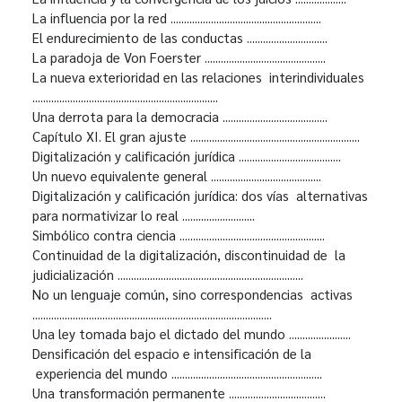
La influencia por la red ........................................................
El endurecimiento de las conductas ..............................
La paradoja de Von Foerster .............................................
La nueva exterioridad en las relaciones interindividuales
.....................................................................
Una derrota para la democracia .......................................
Capítulo XI. El gran ajuste ...............................................................
Digitalización y calificación jurídica ......................................
Un nuevo equivalente general .........................................
Digitalización y calificación jurídica: dos vías alternativas
para normativizar lo real ...........................
Simbólico contra ciencia ......................................................
Continuidad de la digitalización, discontinuidad de la
judicialización .....................................................................
No un lenguaje común, sino correspondencias activas
.........................................................................................
Una ley tomada bajo el dictado del mundo .......................
Densificación del espacio e intensificación de la
experiencia del mundo ........................................................
Una transformación permanente ....................................