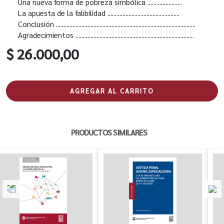
Una nueva forma de pobreza simbólica .......................
La apuesta de la falibilidad ................................................
Conclusión .............................................................................................
Agradecimientos ...............................................................................
$ 26.000,00
AGREGAR AL CARRITO
PRODUCTOS SIMILARES