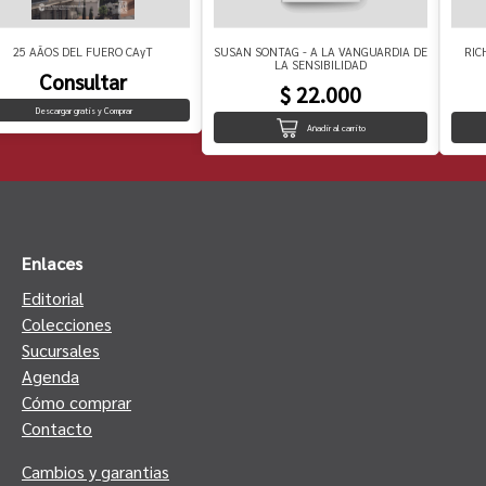
25 AÃOS DEL FUERO CAyT
SUSAN SONTAG - A LA VANGUARDIA DE
RIC
LA SENSIBILIDAD
Consultar
$ 22.000
Descargar gratis y Comprar
Añadir al carrito
Enlaces
Editorial
Colecciones
Sucursales
Agenda
Cómo comprar
Contacto
Cambios y garantias