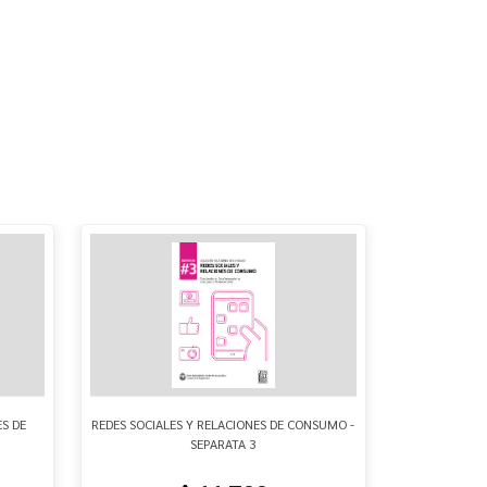
S DE
REDES SOCIALES Y RELACIONES DE CONSUMO -
LEY N° 2424
SEPARATA 3
(COME