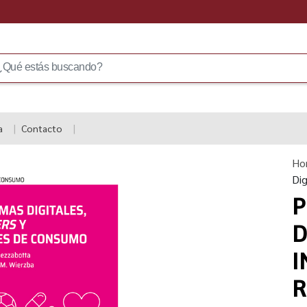
a
Contacto
Ho
Dig
P
D
I
R