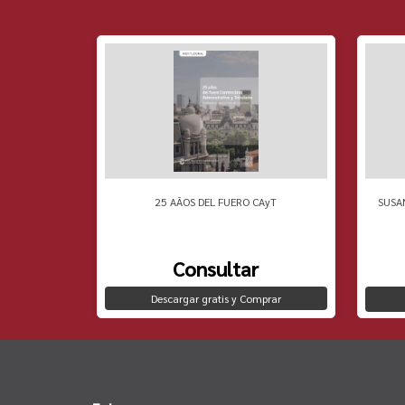
 PENSAMIENTO
25 AÃOS DEL FUERO CAyT
SUSA
Consultar
Descargar gratis y Comprar
to