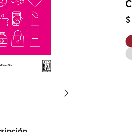
C
$
ripción