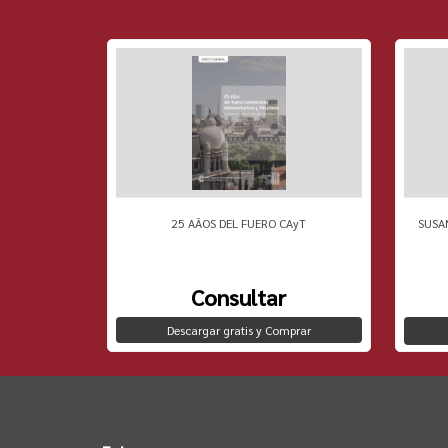
 PENSAMIENTO
25 AÃOS DEL FUERO CAyT
SUSA
Consultar
Descargar gratis y Comprar
to