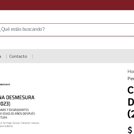
a
Contacto
Ho
Pe
C
D
(
$