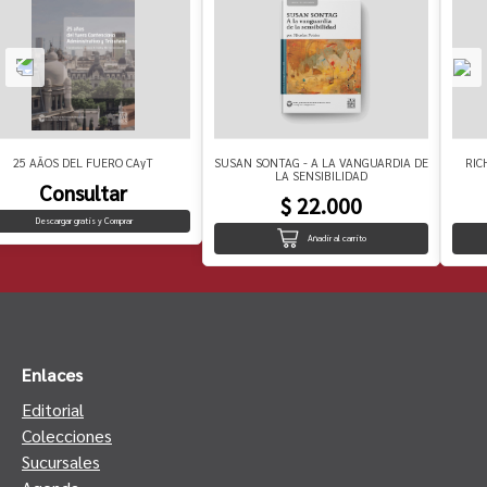
25 AÃOS DEL FUERO CAyT
SUSAN SONTAG - A LA VANGUARDIA DE
RIC
LA SENSIBILIDAD
Consultar
$ 22.000
Descargar gratis y Comprar
Añadir al carrito
Enlaces
Editorial
Colecciones
Sucursales