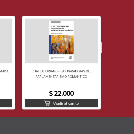
ÃMICO
CHATEAUBRIAND - LAS PARADOJAS DEL
RAOUL VANE
PARLAMENTARISMO ROMÃNTICO
$ 22.000
Añadir al carrito