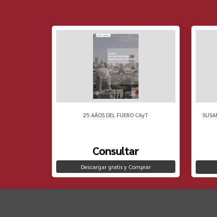
 PENSAMIENTO
25 AÃOS DEL FUERO CAyT
SUSA
Consultar
Descargar gratis y Comprar
to