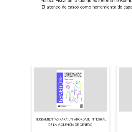
Público Fiscal de la Ciudad Autónoma de Bueno
El ateneo de casos como herramienta de capa
- 2025
HERRAMIENTAS PARA UN ABORDAJE INTEGRAL
DE LA VIOLENCIA DE GÉNERO