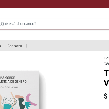
a
Contacto
Ho
Gé
T
V
$