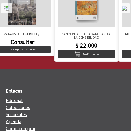
25 AÃOS DEL FUERO CAyT
SUSAN SONTAG - A LA VANGUARDIA DE
RIC
LA SENSIBILIDAD
Consultar
$ 22.000
Descargar gratis y Comprar
Añadir al carrito
Enlaces
Editorial
Colecciones
Sucursales
Agenda
Cómo comprar