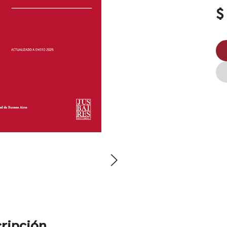
$
ripción