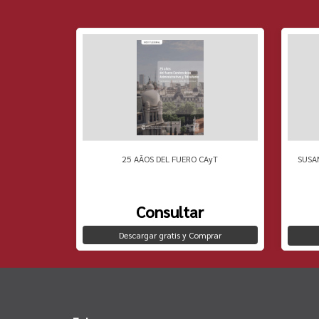
 PENSAMIENTO
25 AÃOS DEL FUERO CAyT
SUSA
Consultar
Descargar gratis y Comprar
to