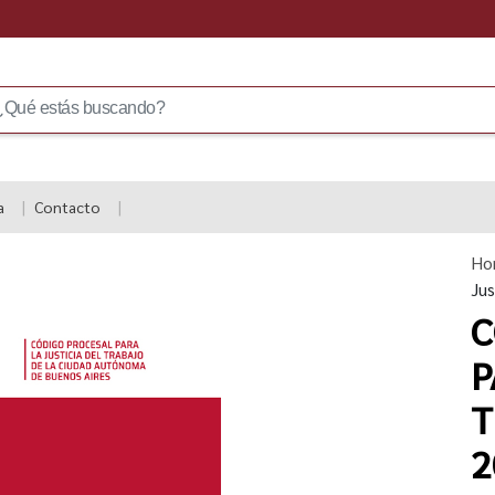
a
Contacto
Ho
Jus
C
P
T
2