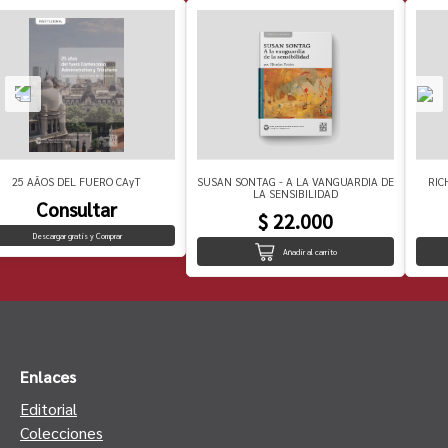
25 AÃOS DEL FUERO CAyT
SUSAN SONTAG - A LA VANGUARDIA DE
RIC
LA SENSIBILIDAD
Consultar
$ 22.000
Descargar gratis y Comprar
Añadir al carrito
Enlaces
Editorial
Colecciones