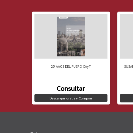
 PENSAMIENTO
25 AÃOS DEL FUERO CAyT
SUSA
Consultar
Descargar gratis y Comprar
to