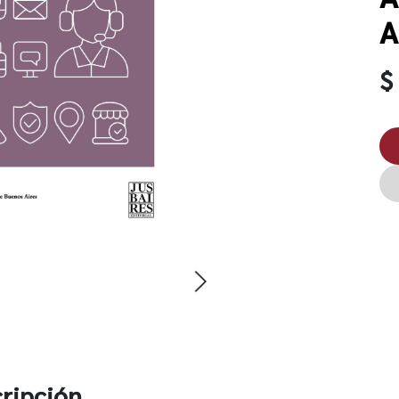
A
$
ripción