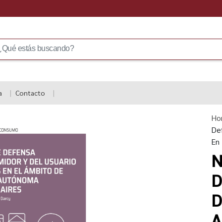
a
Contacto
Ho
Def
En
N
D
D
A