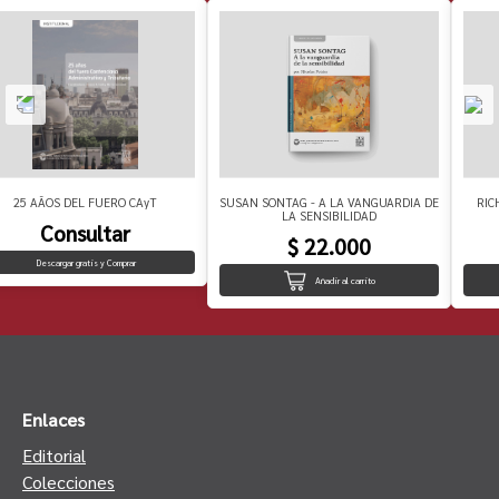
25 AÃOS DEL FUERO CAyT
SUSAN SONTAG - A LA VANGUARDIA DE
RIC
LA SENSIBILIDAD
Consultar
$ 22.000
Descargar gratis y Comprar
Añadir al carrito
Enlaces
Editorial
Colecciones