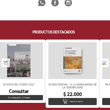
PRODUCTOS DESTACADOS
25 AÃOS DEL FUERO CAyT
SUSAN SONTAG - A LA VANGUARDIA DE
RIC
LA SENSIBILIDAD
Consultar
$ 22.000
Descargar gratis y Comprar
Añadir al carrito