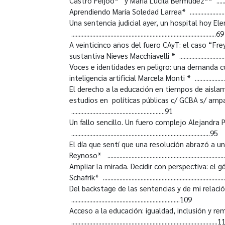
Castro Feijóo* y María Lucila Bermúdez** ...........................
Aprendiendo María Soledad Larrea* ......................................
Una sentencia judicial ayer, un hospital hoy Ele
................................................................................................6
A veinticinco años del fuero CAyT: el caso “Frey
sustantiva Nieves Macchiavelli * ..........................................
Voces e identidades en peligro: una demanda co
inteligencia artificial Marcela Monti * .....................................
El derecho a la educación en tiempos de aisla
estudios en políticas públicas c/ GCBA s/ amp
..............................................................91
Un fallo sencillo. Un fuero complejo Alejandra 
............................................................................................95
El día que sentí que una resolución abrazó a un
Reynoso* ..............................................................................
Ampliar la mirada. Decidir con perspectiva: el 
Schafrik* .............................................................................
Del backstage de las sentencias y de mi relac
........................................................................109
Acceso a la educación: igualdad, inclusión y 
...............................................................................................