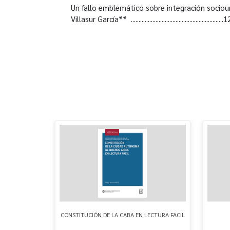
Un fallo emblemático sobre integración sociou
Villasur García** ............................................................
UEN ARDIENDO
CONSTITUCIÓN DE LA CABA EN LECTURA FACIL