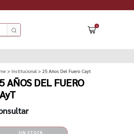
0
me
>
Institucional
> 25 Años Del Fuero Cayt
5 AÑOS DEL FUERO
AyT
onsultar
SIN STOCK