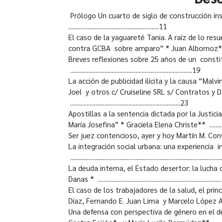
Prólogo Un cuarto de siglo de construcción ins
.............................................................11
El caso de la yaguareté Tania. A raíz de lo re
contra GCBA sobre amparo” * Juan Albornoz** ..........................
Breves reflexiones sobre 25 años de un consti
..................................................................................19
La acción de publicidad ilícita y la causa “Ma
Joel y otros c/ Cruiseline SRL s/ Contratos y 
..........................................................................23
Apostillas a la sentencia dictada por la Justic
María Josefina” * Graciela Elena Christe** ............................
Ser juez contencioso, ayer y hoy Martín M. Converset * .............
La integración social urbana: una experiencia i
.................................................................................................
La deuda interna, el Estado desertor: la lucha
Danas * .................................................................................
El caso de los trabajadores de la salud, el prin
Díaz, Fernando E. Juan Lima y Marcelo López Alfonsín* ...........
Una defensa con perspectiva de género en el d