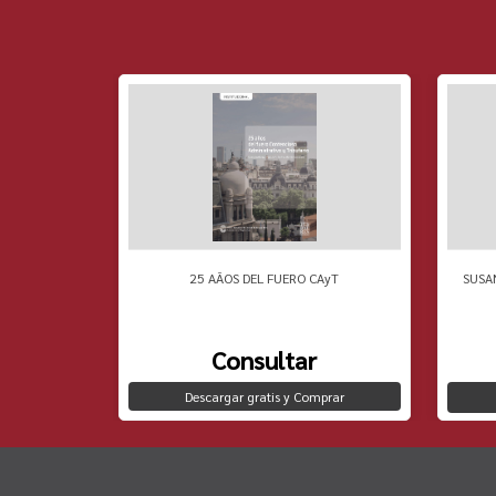
 PENSAMIENTO
25 AÃOS DEL FUERO CAyT
SUSA
Consultar
Descargar gratis y Comprar
to