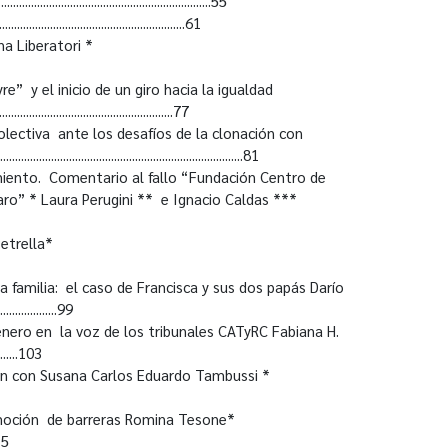
.................................................55
...............................................61
na Liberatori *
9
re” y el inicio de un giro hacia la igualdad
..............................................77
lectiva ante los desafíos de la clonación con
................................................................81
miento. Comentario al fallo “Fundación Centro de
aro” * Laura Perugini ** e Ignacio Caldas ***
Petrella*
a familia: el caso de Francisca y sus dos papás Darío
...................99
género en la voz de los tribunales CATyRC Fabiana H.
..........103
ión con Susana Carlos Eduardo Tambussi *
remoción de barreras Romina Tesone*
..115