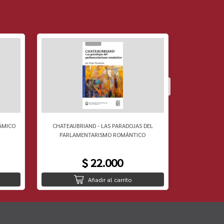
ÃMICO
CHATEAUBRIAND - LAS PARADOJAS DEL
RAOUL VANE
PARLAMENTARISMO ROMÃNTICO
$ 22.000
Añadir al carrito