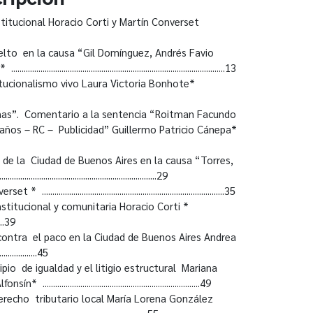
titucional Horacio Corti y Martín Converset
suelto en la causa “Gil Domínguez, Andrés Favio
............................................................................13
tucionalismo vivo Laura Victoria Bonhote*
lvinas”. Comentario a la sentencia “Roitman Facundo
Daños – RC – Publicidad” Guillermo Patricio Cánepa*
ia de la Ciudad de Buenos Aires en la causa “Torres,
.......................................................29
..........................................................................35
nstitucional y comunitaria Horacio Corti *
.......39
 contra el paco en la Ciudad de Buenos Aires Andrea
....................45
cipio de igualdad y el litigio estructural Mariana
................................................................49
erecho tributario local María Lorena González