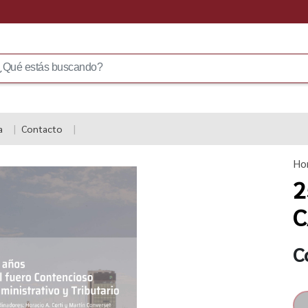
a
Contacto
Ho
2
C
C