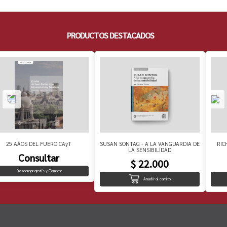
PRODUCTOS DESTACADOS
25 AÃOS DEL FUERO CAyT
SUSAN SONTAG - A LA VANGUARDIA DE
RIC
LA SENSIBILIDAD
Consultar
$ 22.000
Descargar gratis y Comprar
Añadir al carrito