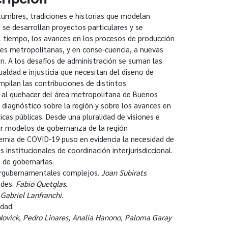
umbres, tradiciones e historias que modelan
s se desarrollan proyectos particulares y se
el tiempo, los avances en los procesos de producción
ones metropolitanas, y en conse-cuencia, a nuevas
ón. A los desafíos de administración se suman las
aldad e injusticia que necesitan del diseño de
mpilan las contribuciones de distintos
s al quehacer del área metropolitana de Buenos
 diagnóstico sobre la región y sobre los avances en
cas públicas. Desde una pluralidad de visiones e
sar modelos de gobernanza de la región
emia de COVID-19 puso en evidencia la necesidad de
s institucionales de coordinación interjurisdiccional.
o de gobernarlas.
tergubernamentales complejos.
Joan Subirats
.
ades.
Fabio Quetglas.
.
Gabriel Lanfranchi.
idad.
 Novick, Pedro Linares, Analía Hanono, Paloma Garay