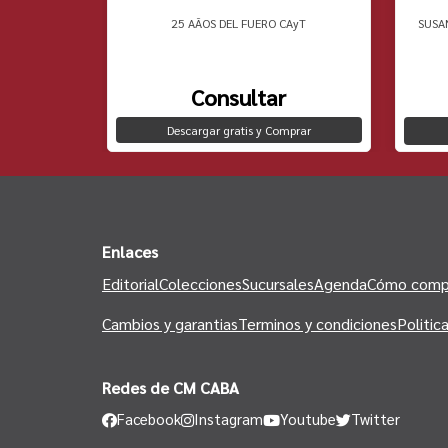
 PENSAMIENTO
25 AÃOS DEL FUERO CAyT
SUSA
Consultar
Descargar gratis y Comprar
to
Enlaces
Editorial
Colecciones
Sucursales
Agenda
Cómo comp
Cambios y garantias
Terminos y condiciones
Politic
Redes de CM CABA
Facebook
Instagram
Youtube
Twitter