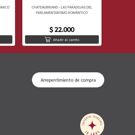
ÃMICO
CHATEAUBRIAND - LAS PARADOJAS DEL
RAOUL VANE
PARLAMENTARISMO ROMÃNTICO
$ 22.000
Añadir al carrito
Arrepentimiento de compra