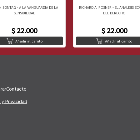
N SONTAG - A LA VANGUARDIA DE LA
RICHARD A. POSNER - EL ANALISIS EC
SENSIBILIDAD
DEL DERECHO
$ 22.000
$ 22.000
Añadir al carrito
Añadir al carrito
rar
Contacto
a y Privacidad