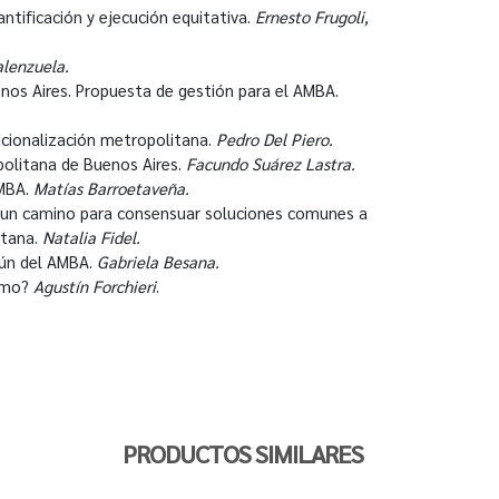
ntificación y ejecución equitativa.
Ernesto Frugoli,
alenzuela.
nos Aires. Propuesta de gestión para el AMBA.
tucionalización metropolitana.
Pedro Del Piero.
politana de Buenos Aires.
Facundo Suárez Lastra.
RMBA.
Matías Barroetaveña.
: un camino para consensuar soluciones comunes a
itana.
Natalia Fidel.
mún del AMBA.
Gabriela Besana.
cómo?
Agustín Forchieri
.
PRODUCTOS SIMILARES