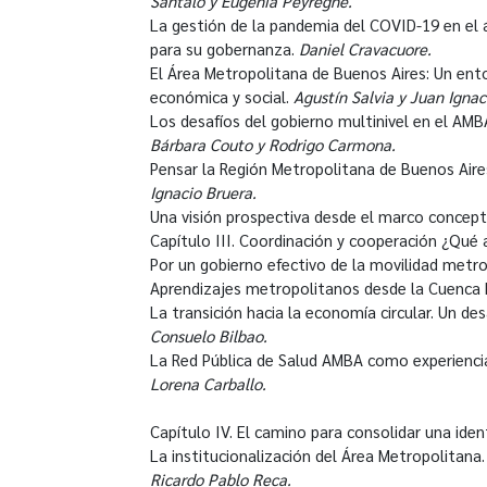
Santaló y Eugenia Peyregne.
La gestión de la pandemia del COVID-19 en el 
para su gobernanza.
Daniel Cravacuore.
El Área Metropolitana de Buenos Aires: Un en
económica y social.
Agustín Salvia y Juan Ignaci
Los desafíos del gobierno multinivel en el AM
Bárbara Couto y Rodrigo Carmona.
Pensar la Región Metropolitana de Buenos Air
Ignacio Bruera.
Una visión prospectiva desde el marco concep
Capítulo III. Coordinación y cooperación ¿Qué
Por un gobierno efectivo de la movilidad metr
Aprendizajes metropolitanos desde la Cuenca Ma
La transición hacia la economía circular. Un de
Consuelo Bilbao.
La Red Pública de Salud AMBA como experiencia 
Lorena Carballo.
Capítulo IV. El camino para consolidar una iden
La institucionalización del Área Metropolitana.
Ricardo Pablo Reca.