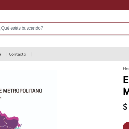
a
Contacto
Ho
E
M
$