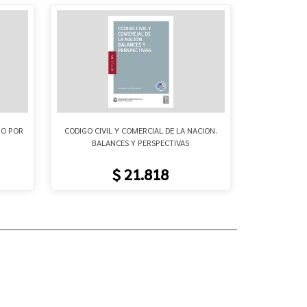
IO POR
CODIGO CIVIL Y COMERCIAL DE LA NACION.
CAUSAS DE
BALANCES Y PERSPECTIVAS
SEGUND
$ 21.818