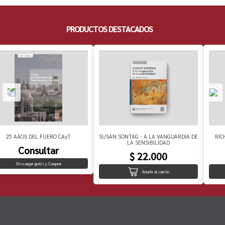
PRODUCTOS DESTACADOS
25 AÃOS DEL FUERO CAyT
SUSAN SONTAG - A LA VANGUARDIA DE
RIC
LA SENSIBILIDAD
Consultar
$ 22.000
Descargar gratis y Comprar
Añadir al carrito