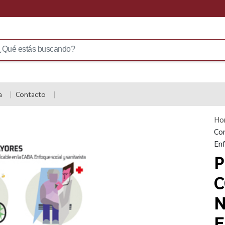
a
Contacto
Ho
Com
Enf
P
C
N
E