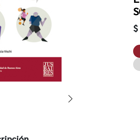
S
$
ripción