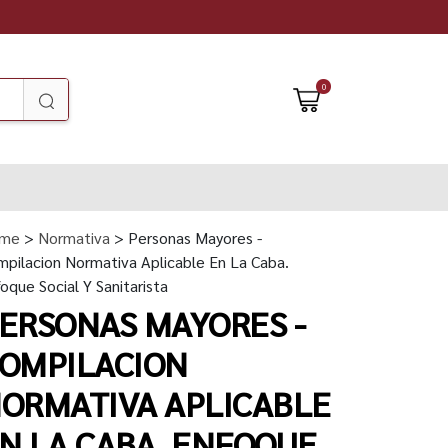
0
me
>
Normativa
> Personas Mayores -
pilacion Normativa Aplicable En La Caba.
oque Social Y Sanitarista
ERSONAS MAYORES -
OMPILACION
ORMATIVA APLICABLE
N LA CABA. ENFOQUE