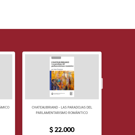
ÃMICO
CHATEAUBRIAND - LAS PARADOJAS DEL
RAOUL VANE
PARLAMENTARISMO ROMÃNTICO
$ 22.000