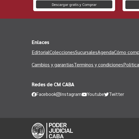
Descargar gratis y Comprar
to
Enlaces
Editorial
Colecciones
Sucursales
Agenda
Cómo comp
Cambios y garantias
Terminos y condiciones
Politic
Redes de CM CABA
Facebook
Instagram
Youtube
Twitter