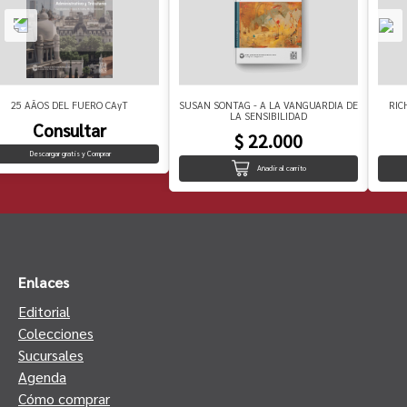
25 AÃOS DEL FUERO CAyT
SUSAN SONTAG - A LA VANGUARDIA DE
RIC
LA SENSIBILIDAD
Consultar
$ 22.000
Descargar gratis y Comprar
Añadir al carrito
Enlaces
Editorial
Colecciones
Sucursales
Agenda
Cómo comprar