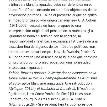
atribuida a Marx, la igualdad debe ser defendida en el
plano filosófico, tomando en serio las objeciones de los
adversarios políticos. Tal es el proyecto al que se aplicó
el filósofo británico –de origen canadiense– G. A. Cohen
(1941-2009), después de haber propuesto una
interpretación original del pensamiento marxista. ¿La
igualdad se halla en tensión con la libertad, la
responsabilidad y la eficacia económica? A través de una
discusión fina de algunos de los filósofos políticos más
estimulantes de su tiempo –Nozick, Dworkin, Rawls– G.
A. Cohen ofrece una defensa de la igualdad que combina
un profundo compromiso social con una honestidad
intelectual inigualada.
Fabien Tarrit es docente investigador en economía en la
Universidad de Reims Champagne-Ardenne. Es asimismo
el autor de
Le Marxisme analytique. Une introduction
(Syllepse, 2014) y el traductor al francés de
If You’re an
Egalitarian, How Come You’re So Rich? [Si tu es pour
l’égalité, pourquoi es-tu si riche?, de G. A. Cohen
(Hermann, 2010)
/ Si eres igualitarista, ¿cómo es que