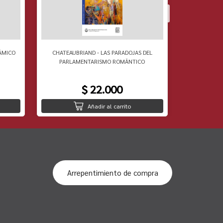
ÃMICO
CHATEAUBRIAND - LAS PARADOJAS DEL
RAOUL VANE
PARLAMENTARISMO ROMÃNTICO
$ 22.000
Añadir al carrito
Arrepentimiento de compra