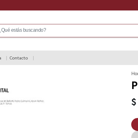
a
Contacto
Ho
P
$