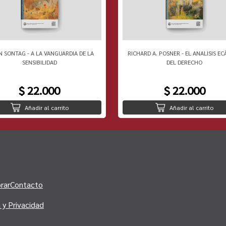
N SONTAG - A LA VANGUARDIA DE LA
RICHARD A. POSNER - EL ANALISIS EC
SENSIBILIDAD
DEL DERECHO
$ 22.000
$ 22.000
Añadir al carrito
Añadir al carrito
rar
Contacto
a y Privacidad