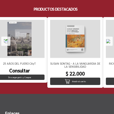
PRODUCTOS DESTACADOS
25 AÃOS DEL FUERO CAyT
SUSAN SONTAG - A LA VANGUARDIA DE
RIC
LA SENSIBILIDAD
Consultar
$ 22.000
Descargar gratis y Comprar
Añadir al carrito
Enlaces