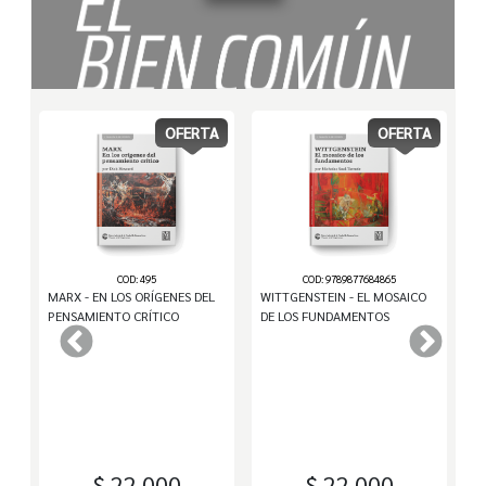
OFERTA
OFERTA
COD: 495
COD: 9789877684865
MARX - EN LOS ORÍGENES DEL
WITTGENSTEIN - EL MOSAICO
R
PENSAMIENTO CRÍTICO
DE LOS FUNDAMENTOS
PO
$ 22.000
$ 22.000