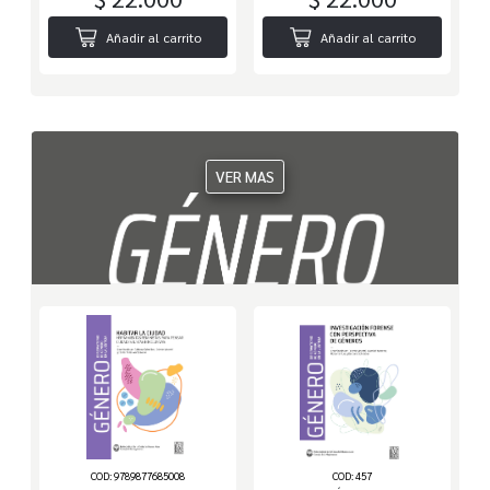
Añadir al carrito
Añadir al carrito
VER MAS
COD: 9789877685008
COD: 457