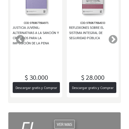
COD: 9789877684971
COD: 9789877684933
JUSTICIA JUVENIL:
REFLEXIONES SOBRE EL
M
ALTERNATIVAS A LA SANCIÓN Y
SISTEMA INTEGRAL DE
FA
.
CRITERIOS PARA LA
SEGURIDAD PÚBLICA
IMPOSICIÓN DE LA PENA
$ 30.000
$ 28.000
r
Descargar gratis y Comprar
Descargar gratis y Comprar
VER MAS