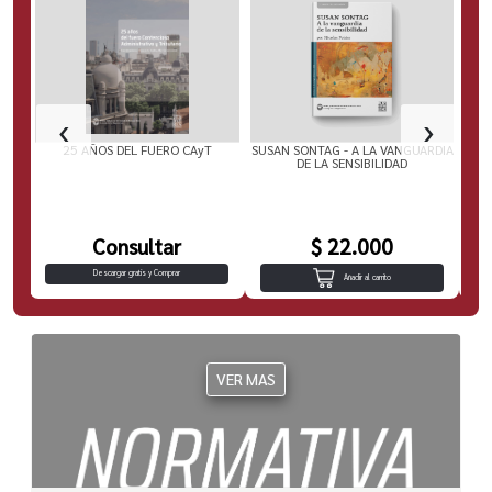
‹
›
EL
25 AÑOS DEL FUERO CAyT
SUSAN SONTAG - A LA VANGUARDIA
RIC
DE LA SENSIBILIDAD
Consultar
$ 22.000
Descargar gratis y Comprar
Añadir al carrito
VER MAS