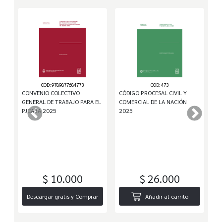
COD: 9789877684773
COD: 473
CONVENIO COLECTIVO
CÓDIGO PROCESAL CIVIL Y
CÓ
GENERAL DE TRABAJO PARA EL
COMERCIAL DE LA NACIÓN
L
PJCABA 2025
2025
$ 10.000
$ 26.000
r
Descargar gratis y Comprar
Añadir al carrito