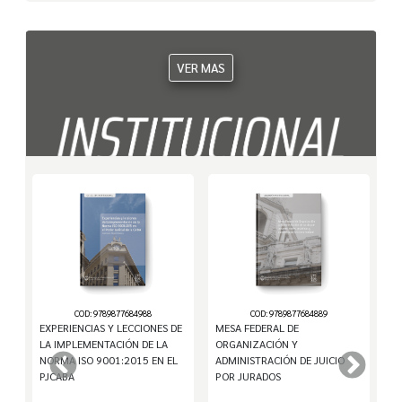
VER MAS
COD: 9789877684988
COD: 9789877684889
EXPERIENCIAS Y LECCIONES DE
MESA FEDERAL DE
P
LA IMPLEMENTACIÓN DE LA
ORGANIZACIÓN Y
NORMA ISO 9001:2015 EN EL
ADMINISTRACIÓN DE JUICIO
PJCABA
POR JURADOS