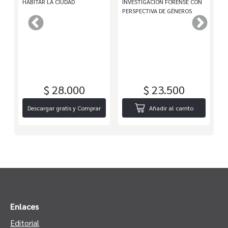
L
HABITAR LA CIUDAD
INVESTIGACIÓN FORENSE CON
T
PERSPECTIVA DE GÉNEROS
G
$ 28.000
$ 23.500
r
Descargar gratis y Comprar
Añadir al carrito
Enlaces
Editorial