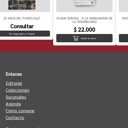
25 AÃOS DEL FUERO CAyT
SUSAN SONTAG - A LA VANGUARDIA DE
RIC
LA SENSIBILIDAD
Consultar
$ 22.000
Descargar gratis y Comprar
Añadir al carrito
Enlaces
Editorial
Colecciones
Sucursales
Agenda
Cómo comprar
Contacto