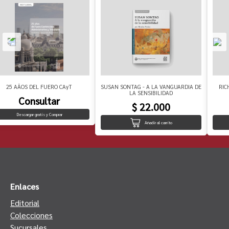
25 AÃOS DEL FUERO CAyT
SUSAN SONTAG - A LA VANGUARDIA DE
RIC
LA SENSIBILIDAD
Consultar
$ 22.000
Descargar gratis y Comprar
Añadir al carrito
Enlaces
Editorial
Colecciones
Sucursales