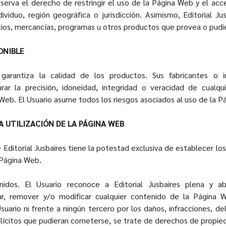
reserva el derecho de restringir el uso de la Página Web y el ac
dividuo, región geográfica o jurisdicción. Asimismo, Editorial Ju
cios, mercancías, programas u otros productos que provea o pudi
ONIBLE
o garantiza la calidad de los productos. Sus fabricantes o 
ar la precisión, idoneidad, integridad o veracidad de cualqu
 Web. El Usuario asume todos los riesgos asociados al uso de la P
LA UTILIZACIÓN DE LA PÁGINA WEB
 Editorial Jusbaires tiene la potestad exclusiva de establecer lo
a Página Web.
idos. El Usuario reconoce a Editorial Jusbaires plena y ab
zar, remover y/o modificar cualquier contenido de la Página 
suario ni frente a ningún tercero por los daños, infracciones, de
 ilícitos que pudieran cometerse, se trate de derechos de propied