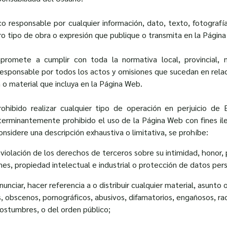
ico responsable por cualquier información, dato, texto, fotografía
ro tipo de obra o expresión que publique o transmita en la Págin
promete a cumplir con toda la normativa local, provincial, na
o responsable por todos los actos y omisiones que sucedan en rela
n o material que incluya en la Página Web.
rohibido realizar cualquier tipo de operación en perjuicio de E
terminantemente prohibido el uso de la Página Web con fines il
onsidere una descripción exhaustiva o limitativa, se prohíbe:
 violación de los derechos de terceros sobre su intimidad, honor,
es, propiedad intelectual e industrial o protección de datos per
anunciar, hacer referencia a o distribuir cualquier material, asunto
, obscenos, pornográficos, abusivos, difamatorios, engañosos, rac
costumbres, o del orden público;