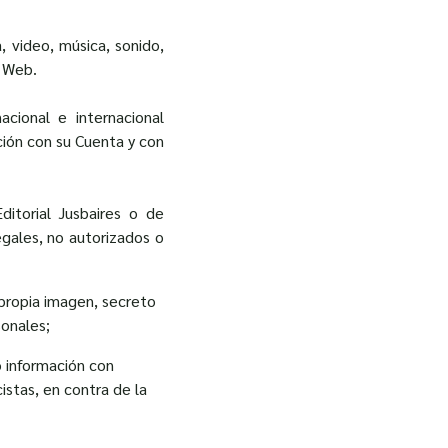
, video, música, sonido,
a Web.
cional e internacional
ción con su Cuenta y con
ditorial Jusbaires o de
egales, no autorizados o
 propia imagen, secreto
sonales;
 o información con
istas, en contra de la