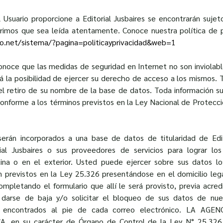
Usuario proporcione a Editorial Jusbaires se encontrarán sujet
gerimos que sea leída atentamente. Conoce nuestra política de 
.net/sistema/?pagina=politicayprivacidad&web=1
onoce que las medidas de seguridad en Internet no son inviolabl
 la posibilidad de ejercer su derecho de acceso a los mismos. 
 el retiro de su nombre de la base de datos. Toda información s
 conforme a los términos previstos en la Ley Nacional de Protec
erán incorporados a una base de datos de titularidad de Edit
ial Jusbaires o sus proveedores de servicios para lograr los 
tina o en el exterior. Usted puede ejercer sobre sus datos l
ón previstos en la Ley 25.326 presentándose en el domicilio lega
mpletando el formulario que allí le será provisto, previa acred
arse de baja y/o solicitar el bloqueo de sus datos de nues
es encontrados al pie de cada correo electrónico. LA A
en su carácter de Órgano de Control de la Ley N° 25.326, 